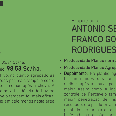
Proprietário:
ANTONIO S
FRANCO G
RODRIGUE
S
Produtividade Plantio norm
: 85.94 Sc/ha.
98.53 Sc/ha.
Produtividade Plantio Agru
ado
:
Depoimento
: No plantio a
 Pivô, no plantio agrupado as
ficaram mais verdes por m
erdes por mais tempo, e como
melhor após a chuva pois 
ceu melhor após a chuva. A
maior assim como a inci
como a incidência de Luz no
controle de Percevejo tam
evejo também foi mais eficaz.
maior penetração de ins
ue em pelo menos nesta área
resultado, e o produtor au
plantados em uma área que
foi feita bela precisão, corr