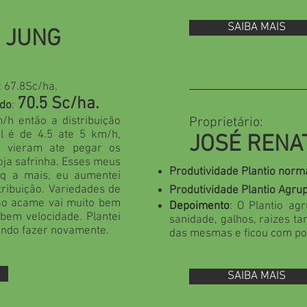
SAIBA MAIS
O JUNG
: 67.8Sc/ha.
70.5 Sc/ha.
ado
:
m/h então a distribuição
Proprietário:
al é de 4.5 ate 5 km/h,
JOSÉ RENA
e vieram ate pegar os
oja safrinha. Esses meus
Produtividade Plantio norm
lq a mais, eu aumentei
tribuição. Variedades de
Produtividade Plantio
Agru
não acame vai muito bem
Depoimento
: O Plantio ag
 bem velocidade. Plantei
sanidade, galhos, raizes t
endo fazer novamente.
das mesmas e ficou com po
SAIBA MAIS