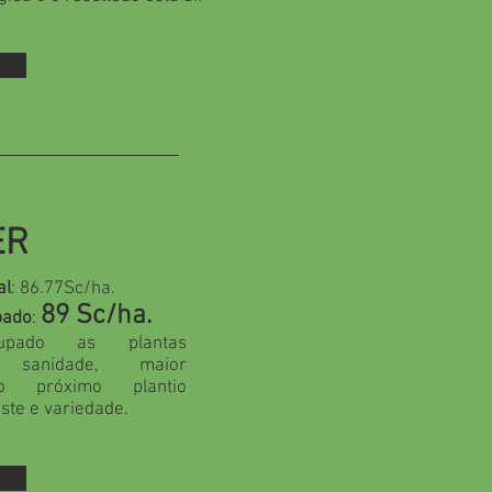
ER
al
: 86.77Sc/ha.
89 Sc/ha.
pado
:
pado as plantas
 sanidade, maior
o próximo plantio
ste e variedade.