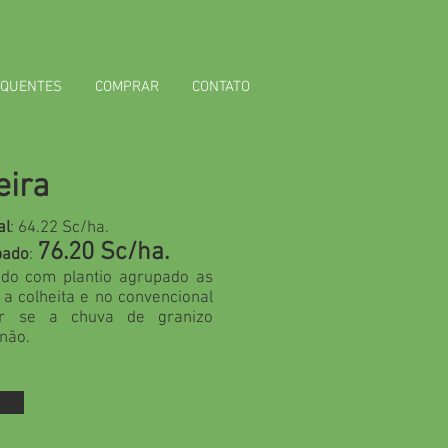
EQUENTES
COMPRAR
CONTATO
eira
al
: 64.22 Sc/ha.
76.20 Sc/ha.
pado
:
hido com plantio agrupado as
a colheita e no convencional
r se a chuva de granizo
 não.