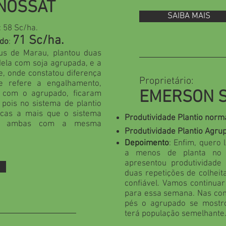
NOSSAT
SAIBA MAIS
: 58 Sc/ha.
71 Sc/ha.
ado
:
ius de Marau, plantou duas
ela com soja agrupada, e a
e, onde constatou diferença
Proprietário:
e refere a engalhamento,
EMERSON 
 com o agrupado, ficaram
pois no sistema de plantio
cas a mais que o sistema
Produtividade Plantio norm
re, ambas com a mesma
Produtividade Plantio Agru
Depoimento
: Enfim, quero 
a menos de planta no
apresentou produtividade 
duas repetições de colheit
confiável. Vamos continua
para essa semana. Nas con
pés o agrupado se mostro
terá população semelhante