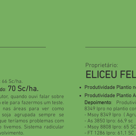
Proprietário:
ELICEU FE
: 66 Sc/ha.
70 Sc/ha.
Produtividade Plantio 
ado
:
Produtividade Plantio 
utor, quando ouvi falar sobre
 ele para fazermos um teste.
Depoimento
: Produti
 nas áreas para ver como
8349 Ipro no plantio co
 soja agrupada sempre se
- Msoy 8349 Ipro ( Agru
 que teríamos problemas com
- As 3850 Ipro: 66,9 sc
 tivemos. Sistema radicular
- Msoy 8808 Ipro: 65 SC
volvimento.
- FT 1286 Ipro: 61,1 SC