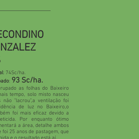
ECONDINO
ONZALEZ
S
al
: 74Sc/ha.
93 Sc/ha.
pado
:
grupado as folhas do Baixeiro
ais tempo, solo misto nasceu
não "lacrou",a ventilação foi
dência de luz no Baixeiro,o
bém foi mais eficaz devido a
eticida. Por enquanto ótimo
mentará a área, detalhe ambos
 foi 25 anos de pastagem, que
igida e o resultado está aí.