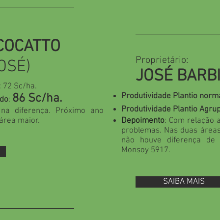
COCATTO
Proprietário:
JOSÉ)
JOSÉ BARBI
: 72 Sc/ha.
86 Sc/ha.
Produtividade Plantio norm
ado
:
Produtividade Plantio Agru
 na diferença. Próximo ano
área maior.
Depoimento
: Com relação 
problemas. Nas duas área
não houve diferença de 
Monsoy 5917.
SAIBA MAIS