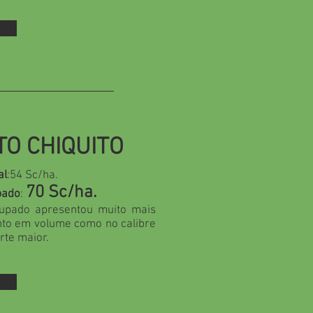
TO CHIQUITO
al
:54 Sc/ha.
70 Sc/ha.
pado
:
rupado apresentou muito mais
anto em volume como no calibre
rte maior.