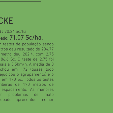
CKE
al
: 70.24 Sc/ha.
71.07 Sc/ha.
pado
:
m testes de população sendo
tros deu resultado de 204.77
 metro deu 202.4, com 2.75
86.6 Sc. O teste de 2.75 foi
ais a 3,5km/h. A media de 3
echou em 172 (quase todo
ejudicou o agrupamento) e o
u em 170 Sc. Todos os testes
ileiras de 170 metros de
 espaçamento. As menores
aram problemas de mato
rupado apresentou melhor