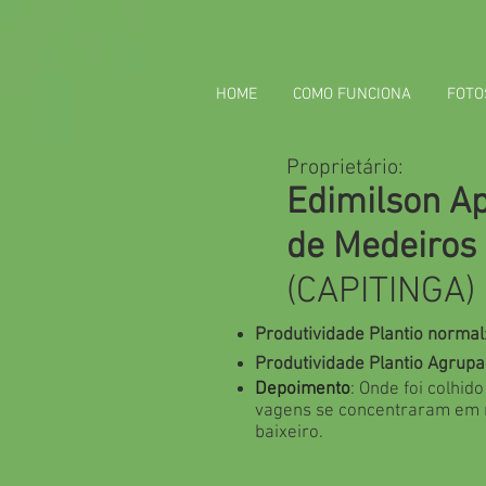
HOME
COMO FUNCIONA
FOTO
Proprietário:
Edimilson A
de Medeiros
(CAPITINGA)
Produtividade Plantio normal
Produtividade Plantio
Agrupa
Depoimento
: Onde foi colhid
vagens se concentraram em 
baixeiro.