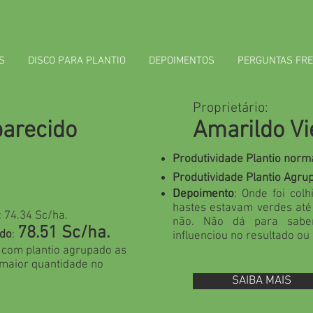
S
DISCO PARA PLANTIO
DEPOIMENTOS
PERGUNTAS FR
Proprietário:
parecido
Amarildo Vi
Produtividade Plantio norm
Produtividade Plantio Agru
Depoimento
: Onde foi col
hastes estavam verdes até 
: 74.34 Sc/ha.
não. Não dá para sabe
78.51 Sc/ha.
do
:
influenciou no resultado ou
o com plantio agrupado as
maior quantidade no
SAIBA MAIS