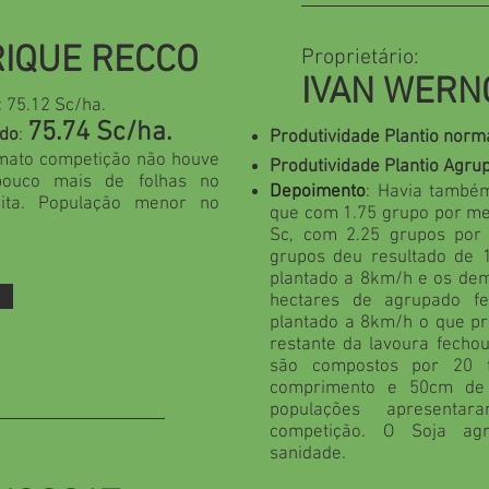
IQUE RECCO
Proprietário:
IVAN WERN
: 75.12 Sc/ha.
75.74 Sc/ha.
ado
:
Produtividade Plantio norm
 mato competição não houve
Produtividade Plantio Agru
pouco mais de folhas no
Depoimento
: Havia també
ita. População menor no
que com 1.75 grupo por me
Sc, com 2.25 grupos por
grupos deu resultado de 1
plantado a 8km/h e os dem
hectares de agrupado f
plantado a 8km/h o que pr
restante da lavoura fecho
são compostos por 20 f
comprimento e 50cm de
populações apresent
competição. O Soja ag
sanidade.